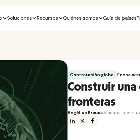
o
Soluciones
Recursos
Quiénes somos
Guía de países
P
Contratación global
Fecha act
Construir una 
fronteras
Angélica Krauss
,
Vicepresidente d