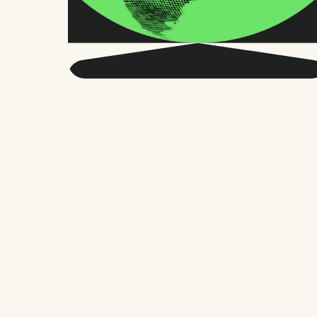
Obtenga más
información sobre RRHH
globales y el futuro del
trabajo.
Dos veces al mes, enviamos consejos y
estudios precisos en los que confían
miles de responsables de RR. HH.,
fundadores y gestores de personal. Sin
rodeos, solo lo que importa.