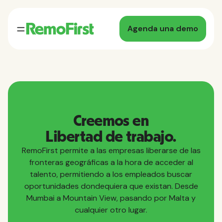
Agenda una demo
Creemos en
Libertad de trabajo.
RemoFirst permite a las empresas liberarse de las
fronteras geográficas a la hora de acceder al
talento, permitiendo a los empleados buscar
oportunidades dondequiera que existan. Desde
Mumbai a Mountain View, pasando por Malta y
cualquier otro lugar.