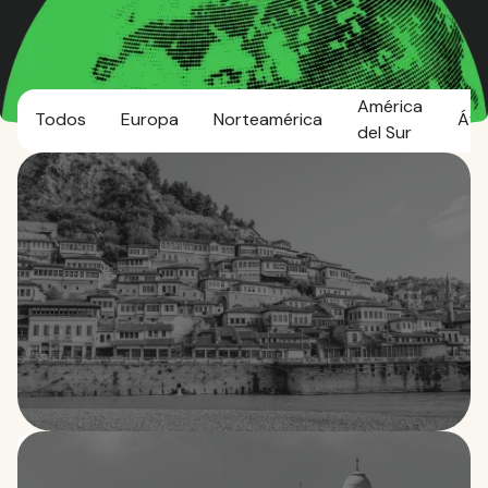
América
Todos
Europa
Norteamérica
Áfr
del Sur
Albania