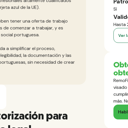
ofesionales altamente cualificados
Patro
jeta azul de la UE).
Sí
Valid
eben tener una oferta de trabajo
Hasta 
s de comenzar a trabajar, y es
d social portuguesa.
Ver 
a a simplificar el proceso,
egibilidad, la documentación y las
portuguesas, sin necesidad de crear
Obte
obte
RemoFi
visado 
cumpli
más. N
Habl
orización para