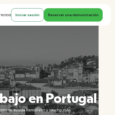
recios
Iniciar sesión
Reservar una demostración
abajo en Portugal
, cómo te ayuda RemoFirst y mucho más.