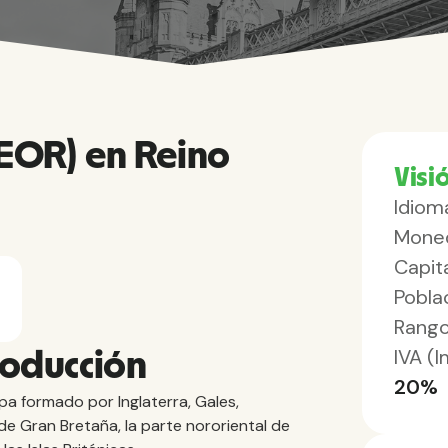
(EOR) en Reino
Visi
Idiom
Mone
Capita
Pobla
Rango
IVA (
roducción
20%
pa formado por Inglaterra, Gales,
la de Gran Bretaña, la parte nororiental de