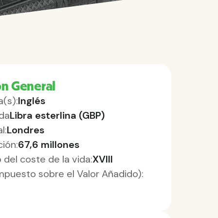
ón General
a(s):
Inglés
da
Libra esterlina (GBP)
l:
Londres
ción:
67,6 millones
 del coste de la vida:
XVIII
Impuesto sobre el Valor Añadido):