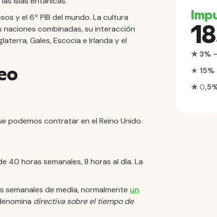
as Islas Británicas.
Impu
sos y el 6º PIB del mundo. La cultura
1
 las naciones combinadas, su interacción
laterra, Gales, Escocia e Irlanda y el
★ 3% 
eo
★
15%
★
0
,5
ue podemos contratar en el Reino Unido.
 de 40 horas semanales, 8 horas al día. La
as semanales de media, normalmente
un
e denomina
directiva sobre el tiempo de