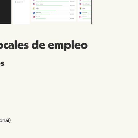
locales de empleo
es
onal)