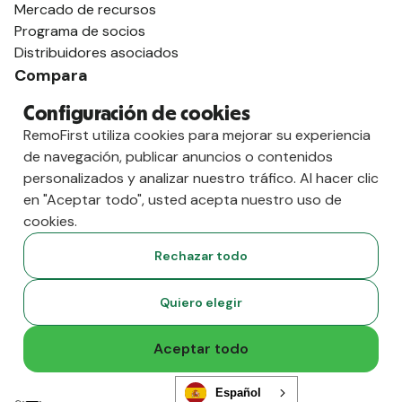
Mercado de recursos
Programa de socios
Distribuidores asociados
Compara
contra Deel
Configuración de cookies
vs. Remoto
RemoFirst utiliza cookies para mejorar su experiencia
vs. Ostra
de navegación, publicar anuncios o contenidos
vs. Multiplicador
personalizados y analizar nuestro tráfico. Al hacer clic
en "Aceptar todo", usted acepta nuestro uso de
cookies.
Rechazar todo
Quiero elegir
Aceptar todo
Copyright
2026
RemoFirst Inc. Creado 💚 a distancia desde
Español
casa.