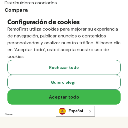
Distribuidores asociados
Compara
contra Deel
Configuración de cookies
vs. Remoto
RemoFirst utiliza cookies para mejorar su experiencia
vs. Ostra
de navegación, publicar anuncios o contenidos
vs. Multiplicador
personalizados y analizar nuestro tráfico. Al hacer clic
en "Aceptar todo", usted acepta nuestro uso de
cookies.
Rechazar todo
Quiero elegir
Aceptar todo
Copyright
2026
RemoFirst Inc. Creado 💚 a distancia desde
Español
casa.
Condiciones generales
-
Privacidad