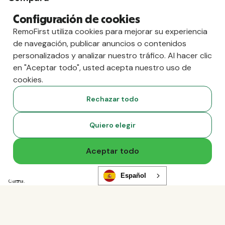
contra Deel
Configuración de cookies
vs. Remoto
RemoFirst utiliza cookies para mejorar su experiencia
vs. Ostra
de navegación, publicar anuncios o contenidos
vs. Multiplicador
personalizados y analizar nuestro tráfico. Al hacer clic
en "Aceptar todo", usted acepta nuestro uso de
cookies.
Rechazar todo
Quiero elegir
Aceptar todo
Copyright
2026
RemoFirst Inc. Creado 💚 a distancia desde
Español
casa.
Condiciones generales
-
Privacidad