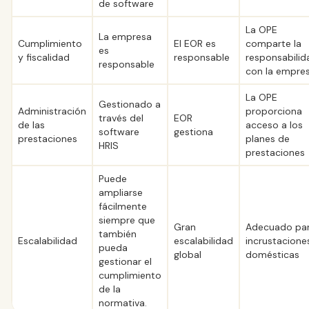
de software
La OPE
La empresa
Cumplimiento
El EOR es
comparte la
es
y fiscalidad
responsable
responsabilid
responsable
con la empre
La OPE
Gestionado a
Administración
proporciona
través del
EOR
de las
acceso a los
software
gestiona
prestaciones
planes de
HRIS
prestaciones
Puede
ampliarse
fácilmente
siempre que
Gran
Adecuado pa
también
Escalabilidad
escalabilidad
incrustacione
pueda
global
domésticas
gestionar el
cumplimiento
de la
normativa.