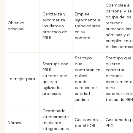
Coemplea al
personal y se
Centraliza y
Emplea
ocupa de los
automatiza
legalmente a
Objetivo
recursos
los datos y
trabajadores
principal
humanos, las
procesos de
en su
nóminas y el
RRHH
nombre
cumplimiento
de las normas
Startups
Startups que
Startups con
que
quieren
RRHH
contratan en
contratar
internos que
países
personal
Lo mejor para
quieren
donde
directamente
agilizar los
carecen de
pero
procesos
entidad
externalizan l
jurídica
tareas de RR
Gestionado
internamente
Gestionado
Gestionado p
Nómina
mediante
por el EOR
PEO
integraciones