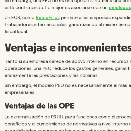
Sin embargo, una PEO no es una opción si no tiene una enti
está contratando. Lo mejor es asociarse con un
empleado
Un EOR, como
RemoFirst
, permite a las empresas expandi
trabajadores internacionales, garantizando al mismo tiempo 
fiscal local.
Ventajas e inconveniente
Tanto si su empresa carece de apoyo interno en recursos 
operaciones, una PEO reduce los gastos generales, garanti
eficazmente las prestaciones y las nóminas.
Sin embargo, el modelo PEO no es necesariamente el más 
empresariales.
Ventajas de las OPE
La externalización de RR.HH. para funciones como el proce
beneficios y el cumplimiento de normativas a nivel interno
especializados, recursos de los que muchos equipos en c