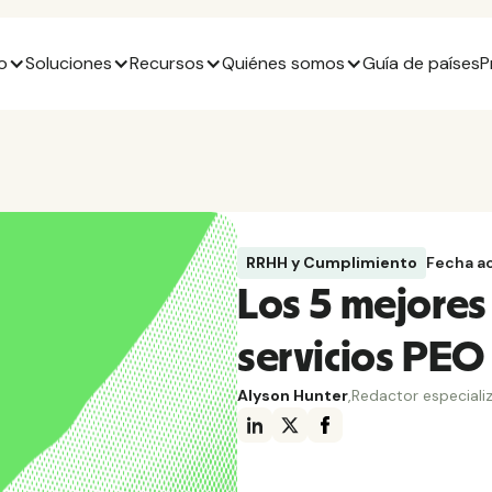
o
Soluciones
Recursos
Quiénes somos
Guía de países
P
RRHH y Cumplimiento
Fecha a
Los 5 mejores
servicios PEO
Alyson Hunter
,
Redactor especiali