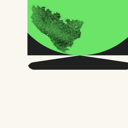
Obtenga más
información sobre RRHH
globales y el futuro del
trabajo.
Dos veces al mes, enviamos consejos y
estudios precisos en los que confían
miles de responsables de RR. HH.,