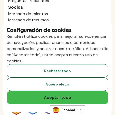
Preguntas frecuentes
Socios
Mercado de talentos
Mercado de recursos
Programa de socios
Configuración de cookies
Distribuidores asociados
RemoFirst utiliza cookies para mejorar su experiencia
Compara
de navegación, publicar anuncios o contenidos
contra Deel
personalizados y analizar nuestro tráfico. Al hacer clic
vs. Remoto
en "Aceptar todo", usted acepta nuestro uso de
vs. Ostra
cookies.
vs. Multiplicador
Rechazar todo
Quiero elegir
Aceptar todo
Español