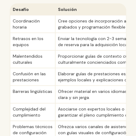
Desafío
Solución
Coordinación
Cree opciones de incorporación asínc
horaria
grabados y programación flexible de s
Retrasos en los
Enviar la tecnología con 2-3 semanas 
equipos
de reserva para la adquisición local en
Malentendidos
Proporcionar guías de contexto cultur
culturales
culturalmente concienciados como ap
Confusión en las
Elaborar guías de prestaciones especí
prestaciones
ejemplos locales y explicaciones claras
Barreras lingüísticas
Ofrecer material en varios idiomas y u
clara y sin jerga.
Complejidad del
Asociarse con expertos locales o serv
cumplimiento
garantizar el pleno cumplimiento de la 
Problemas técnicos
Ofrezca varios canales de asistencia en
de configuración
con guías visuales de configuración