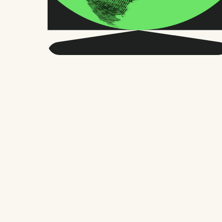
Obtenga más
información sobre RRHH
globales y el futuro del
trabajo.
Dos veces al mes, enviamos consejos y
estudios precisos en los que confían
miles de responsables de RR. HH.,
fundadores y gestores de personal. Sin
rodeos, solo lo que importa.