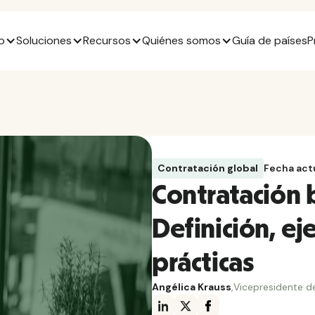
o
Soluciones
Recursos
Quiénes somos
Guía de países
P
Contratación global
Fecha act
Contratación 
Definición, e
prácticas
Angélica Krauss
,
Vicepresidente d