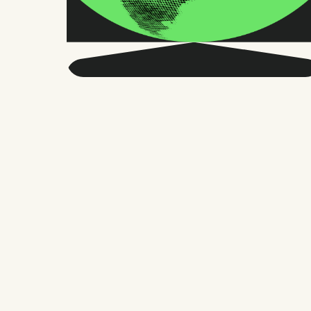
Obtenga más
información sobre RRHH
globales y el futuro del
trabajo.
Dos veces al mes, enviamos consejos y
estudios precisos en los que confían
miles de responsables de RR. HH.,
fundadores y gestores de personal. Sin
rodeos, solo lo que importa.