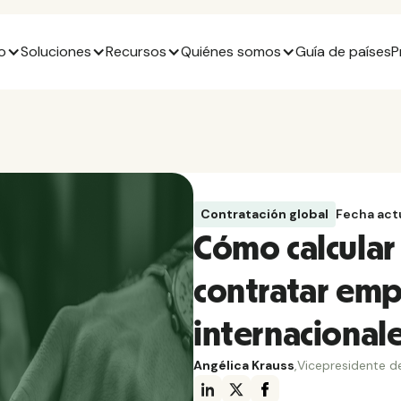
o
Soluciones
Recursos
Quiénes somos
Guía de países
P
Contratación global
Fecha act
Cómo calcular 
contratar em
internacional
Angélica Krauss
,
Vicepresidente d