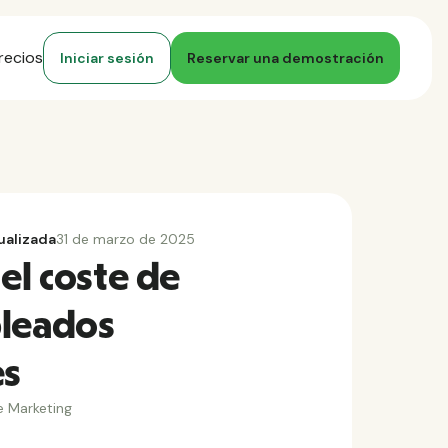
recios
Iniciar sesión
Reservar una demostración
ualizada
31 de marzo de 2025
el coste de
pleados
es
e Marketing