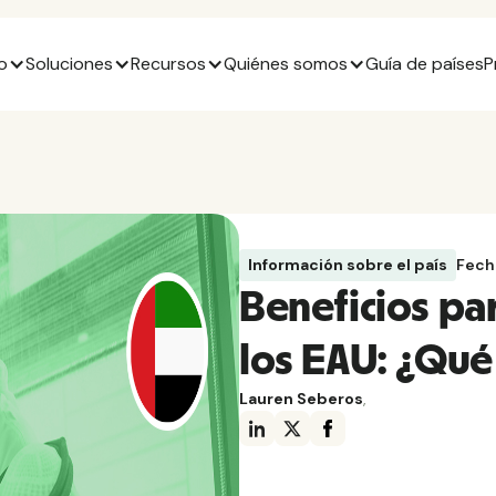
o
Soluciones
Recursos
Quiénes somos
Guía de países
P
Información sobre el país
Fech
Beneficios pa
los EAU: ¿Qué
Lauren Seberos
,