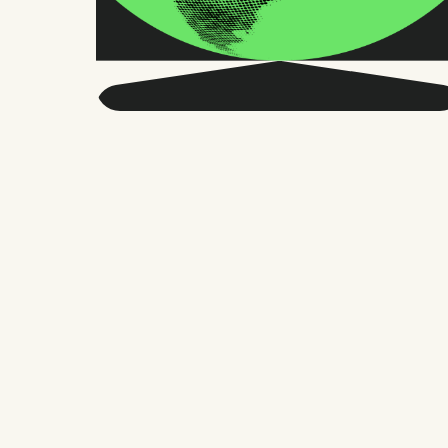
Obtenga más
información sobre RRHH
globales y el futuro del
trabajo.
Dos veces al mes, enviamos consejos y
estudios precisos en los que confían
miles de responsables de RR. HH.,
fundadores y gestores de personal. Sin
rodeos, solo lo que importa.