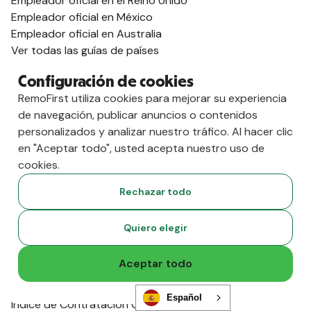
Empleador oficial en el Reino Unido
Empleador oficial en México
Empleador oficial en Australia
Ver todas las guías de países
Apoyo para visados
Configuración de cookies
Guía de visados para el Reino Unido
RemoFirst utiliza cookies para mejorar su experiencia
Guía para obtener el visado para la India
de navegación, publicar anuncios o contenidos
Guía sobre visados para Portugal
personalizados y analizar nuestro tráfico. Al hacer clic
Guía sobre visados para Alemania
en "Aceptar todo", usted acepta nuestro uso de
Guía de visados para Colombia
cookies.
Guía sobre visados para Filipinas
Guía de visados para Sudáfrica
Rechazar todo
Ver todas las guías sobre visados
Recursos
Quiero elegir
Centro de contenidos
Guías mundiales
Aceptar todo
Noticias sobre cumplimiento normativo
Eventos en directo
Español
Índice de Contratación Global