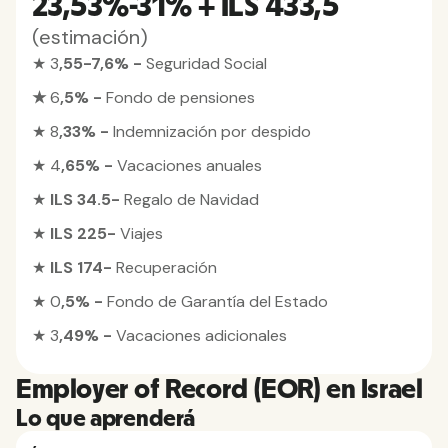
23,53%-31% + ILS 433,5
(estimación)
★ 3
,55-7,6% -
Seguridad Social
★
6
,5% -
Fondo de pensiones
★ 8
,33% -
Indemnización por despido
★ 4
,65% -
Vacaciones anuales
★
ILS 34.5-
Regalo de Navidad
★
ILS 225-
Viajes
★
ILS 174-
Recuperación
★ 0
,5% -
Fondo de Garantía del Estado
★ 3
,49% -
Vacaciones adicionales
Employer of Record (EOR) en Israel
Lo que aprenderá