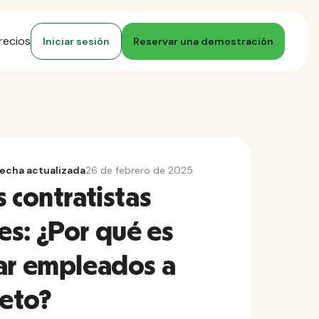
recios
Iniciar sesión
Reservar una demostración
echa actualizada
26 de febrero de 2025
 contratistas
s: ¿Por qué es
ar empleados a
eto?