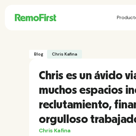
Product
Blog
Chris Kafina
Chris es un ávido vi
muchos espacios i
reclutamiento, fina
orgulloso trabaja
Chris Kafina