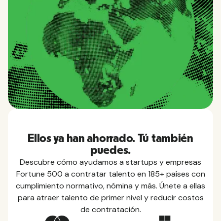
Ellos ya han ahorrado. Tú también
puedes.
Descubre cómo ayudamos a startups y empresas
Fortune 500 a contratar talento en 185+ países con
cumplimiento normativo, nómina y más. Únete a ellas
Guías de países
para atraer talento de primer nivel y reducir costos
Conozca todo lo que necesita saber sobre
de contratación.
impuestos locales, permisos, prestaciones