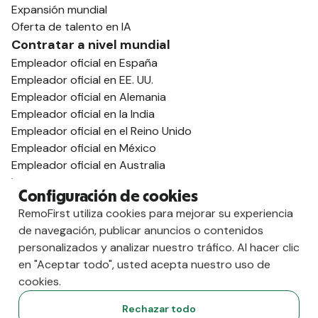
Expansión mundial
Oferta de talento en IA
Contratar a nivel mundial
Empleador oficial en España
Empleador oficial en EE. UU.
Empleador oficial en Alemania
Empleador oficial en la India
Empleador oficial en el Reino Unido
Empleador oficial en México
Empleador oficial en Australia
Ver todas las guías de países
Configuración de cookies
Apoyo para visados
RemoFirst utiliza cookies para mejorar su experiencia
Guía de visados para el Reino Unido
de navegación, publicar anuncios o contenidos
Guía para obtener el visado para la India
personalizados y analizar nuestro tráfico. Al hacer clic
Guía sobre visados para Portugal
en "Aceptar todo", usted acepta nuestro uso de
Guía sobre visados para Alemania
cookies.
Guía de visados para Colombia
Guía sobre visados para Filipinas
Rechazar todo