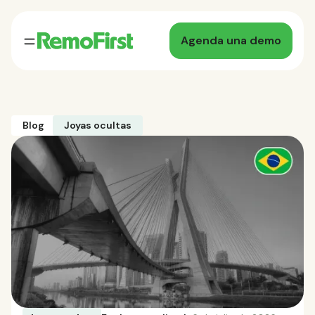
Agenda una demo
Blog
Joyas ocultas