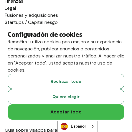
Finanzas
Legal
Fusiones y adquisiciones
Startups / Capital riesgo
Expansión mundial
Configuración de cookies
Oferta de talento en IA
RemoFirst utiliza cookies para mejorar su experiencia
Contratar a nivel mundial
de navegación, publicar anuncios o contenidos
Empleador oficial en España
personalizados y analizar nuestro tráfico. Al hacer clic
Empleador oficial en EE. UU.
en "Aceptar todo", usted acepta nuestro uso de
Empleador oficial en Alemania
cookies.
Empleador oficial en la India
Empleador oficial en el Reino Unido
Rechazar todo
Empleador oficial en México
Empleador oficial en Australia
Quiero elegir
Ver todas las guías de países
Apoyo para visados
Aceptar todo
Guía de visados para el Reino Unido
Guía para obtener el visado para la India
Español
Guía sobre visados para Portugal