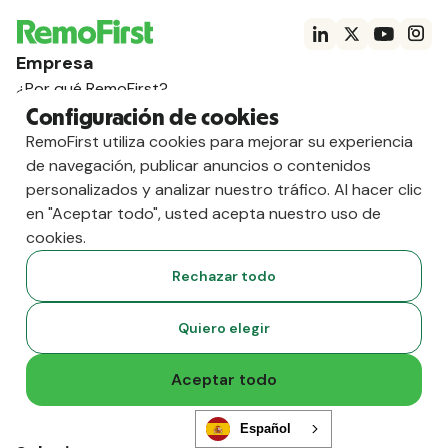
Empresa
¿Por qué RemoFirst?
Clientes
Configuración de cookies
Precios
RemoFirst utiliza cookies para mejorar su experiencia
Quiénes somos
de navegación, publicar anuncios o contenidos
Carreras profesionales
personalizados y analizar nuestro tráfico. Al hacer clic
IA, empieza aquí
en "Aceptar todo", usted acepta nuestro uso de
Producto
cookies.
Employer of Record
Rechazar todo
Nómina Global
Contratistas internacionales
Quiero elegir
RemoHealth
Visados y permisos de trabajo
Administración de Personal
Aceptar todo
Verificación de antecedentes
Integraciones
Español