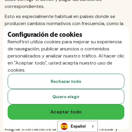
correspondientes.
Esto es especialmente habitual en países donde se
producen cambios normativos con frecuencia, como la
India, donde las modificaciones a nivel federal y estatal
Configuración de cookies
pueden tener lugar en momentos distintos y afectar a
RemoFirst utiliza cookies para mejorar su experiencia
diferentes aspectos del cálculo de las nóminas.
de navegación, publicar anuncios o contenidos
Con el tiempo, un historial de declaraciones inexactas
personalizados y analizar nuestro tráfico. Al hacer clic
también puede aumentar el riesgo de ser objeto de una
en "Aceptar todo", usted acepta nuestro uso de
inspección fiscal. En algunos países, los problemas de
cookies.
cumplimiento en materia de nóminas pueden afectar a
Rechazar todo
las operaciones de la empresa, ya que pueden retrasar
la renovación de licencias o limitar la posibilidad de
optar a contratos públicos que exijan una prueba de
Quiero elegir
cumplimiento fiscal.
Aceptar todo
Cómo evitarlo
Español
Asignar internamente la responsabilidad de revisar y