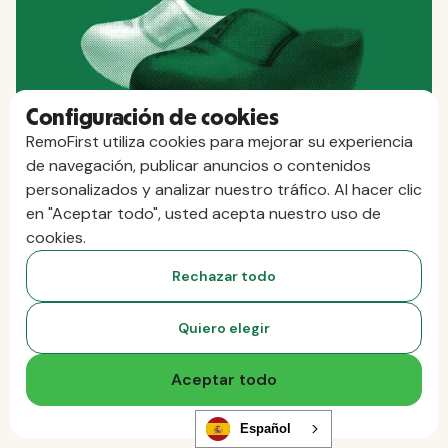
Configuración de cookies
RemoFirst utiliza cookies para mejorar su experiencia
de navegación, publicar anuncios o contenidos
personalizados y analizar nuestro tráfico. Al hacer clic
Personal y nóminas
en "Aceptar todo", usted acepta nuestro uso de
Alyson Hunter
31 de marzo de 2026
cookies.
Reforma del impuesto sobre las
ganancias patrimoniales en los Países
Rechazar todo
Bajos [Lo que deben saber los
empleadores y los empleados]
Quiero elegir
Leer ahora
Aceptar todo
Español