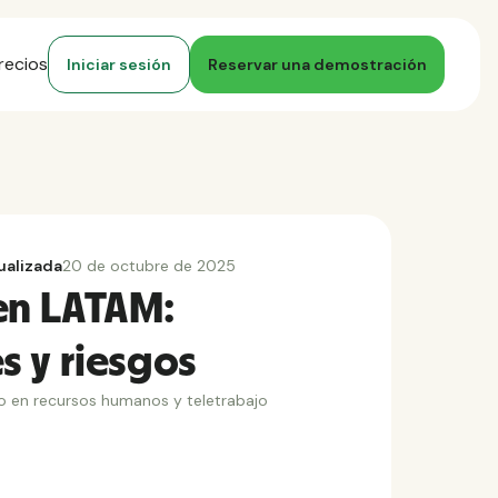
recios
Iniciar sesión
Reservar una demostración
ualizada
20 de octubre de 2025
en LATAM:
 y riesgos
o en recursos humanos y teletrabajo