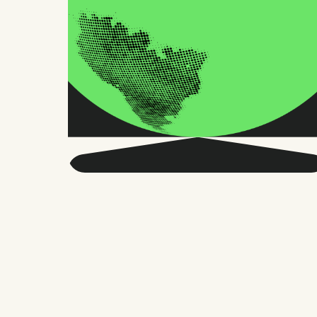
Obtenga más
información sobre RRHH
globales y el futuro del
trabajo.
Dos veces al mes, enviamos consejos y
estudios precisos en los que confían
miles de responsables de RR. HH.,