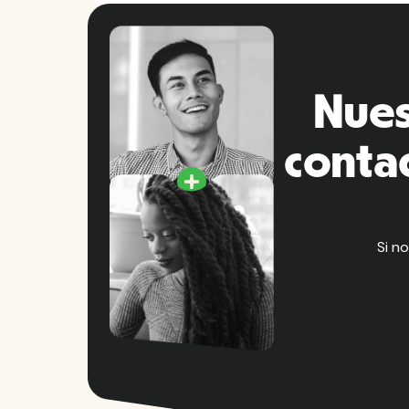
Nues
conta
Si n