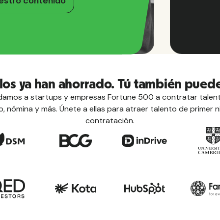
estro contenido
llos ya han ahorrado. Tú también puede
mos a startups y empresas Fortune 500 a contratar talent
 nómina y más. Únete a ellas para atraer talento de primer n
contratación.
Guías
Conozca 
impuestos
y mucho m
prestamos
Ver to