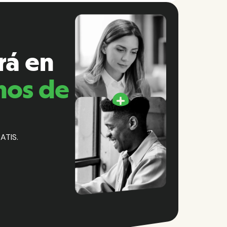
rá en
nos de
ATIS.