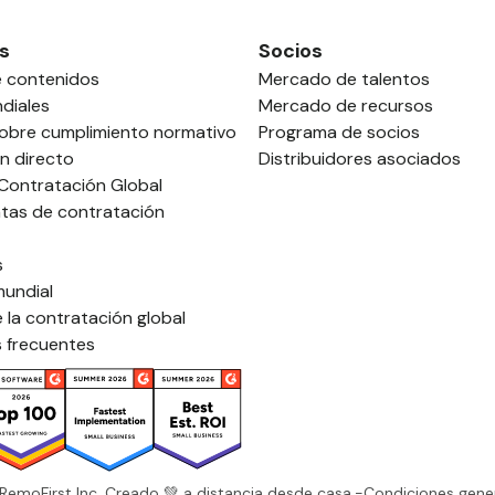
s
Socios
e contenidos
Mercado de talentos
diales
Mercado de recursos
sobre cumplimiento normativo
Programa de socios
n directo
Distribuidores asociados
 Contratación Global
tas de contratación
s
mundial
 la contratación global
 frecuentes
RemoFirst Inc. Creado 💚 a distancia desde casa.
-
Condiciones gene