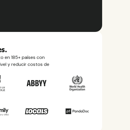
s.
o en 185+ países con
ivel y reducir costos de
 de países
todo lo que necesita saber sobre
 locales, permisos, prestaciones sanitarias
ás en cada uno de los países en los que
 servicio.
dos los países