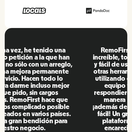
RemoFirst es una plataforma
increíble, todo es muy fácil de usar
y fácil de usar en comparación con
otras herramientas que he estado
utilizando en el pasado. Inna y el
equipo fueron puntuales y
respondieron a mis preguntas de
manera más que oportuna,
¡además de hacernos la vida súper
fácil! Un gran equipo y una gran
plataforma, la recomendaré
encarecidamente a mi red.