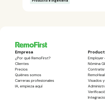
Producto e ingeniería
Empresa
Product
¿Por qué RemoFirst?
Employer 
Clientes
Nómina Gl
Precios
Contratis
Quiénes somos
RemoHeal
Carreras profesionales
Visados y
IA, empieza aquí
Administr
Verificac
Integraci