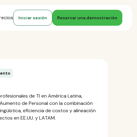
recios
Iniciar sesión
Reservar una demostración
iento
rofesionales de TI en América Latina,
 Aumento de Personal con la combinación
lingüística, eficiencia de costos y alineación
ectos en EE.UU. y LATAM.