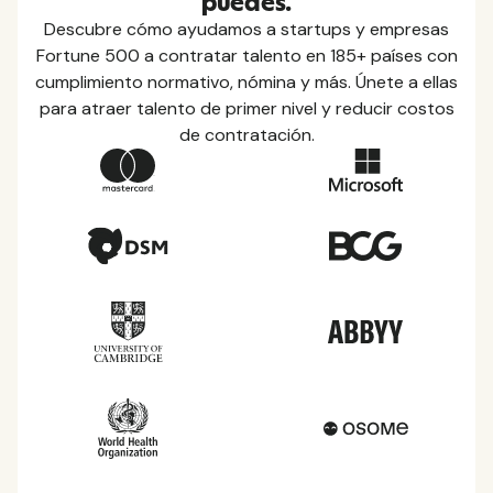
puedes.
Descubre cómo ayudamos a startups y empresas
Fortune 500 a contratar talento en 185+ países con
cumplimiento normativo, nómina y más. Únete a ellas
Guías de países
para atraer talento de primer nivel y reducir costos
Conozca todo lo que necesita saber sobre
de contratación.
impuestos locales, permisos, prestaciones
sanitarias y mucho más en cada uno de los países
en los que prestamos servicio.
Ver todos los países