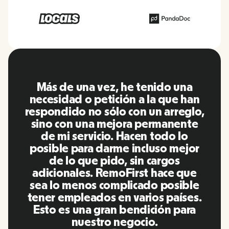
a
RemoFirst es una plataforma
han
increíble, todo es muy fácil de usar
glo,
y fácil de usar en comparación con
te
otras herramientas que he estado
utilizando en el pasado. Inna y el
jor
equipo fueron puntuales y
respondieron a mis preguntas de
ue
manera más que oportuna,
ble
¡además de hacernos la vida súper
es.
fácil! Un gran equipo y una gran
ra
plataforma, la recomendaré
encarecidamente a mi red.