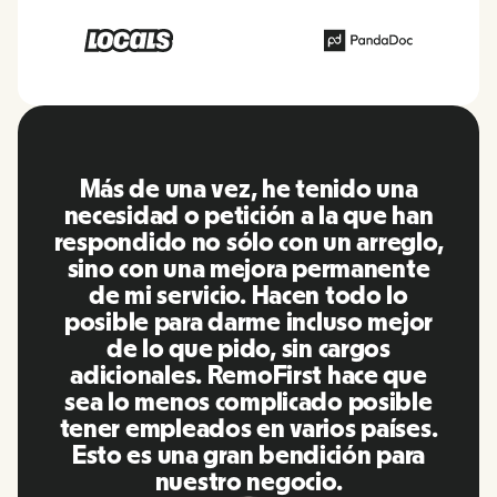
na
RemoFirst es una plataforma
 han
increíble, todo es muy fácil de usa
glo,
y fácil de usar en comparación co
nte
otras herramientas que he estad
o
utilizando en el pasado. Inna y el
ejor
equipo fueron puntuales y
respondieron a mis preguntas d
que
manera más que oportuna,
ble
¡además de hacernos la vida súpe
ses.
fácil! Un gran equipo y una gran
ara
plataforma, la recomendaré
encarecidamente a mi red.