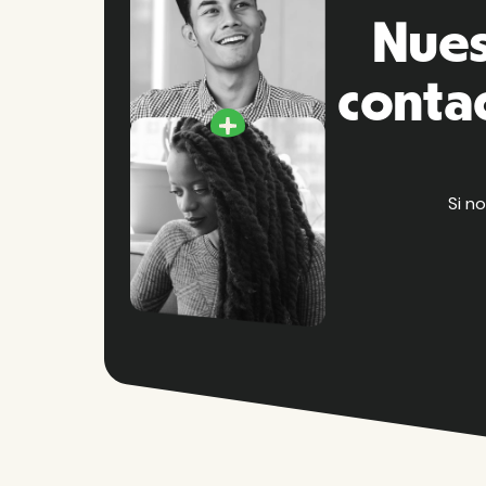
Nues
conta
Si n