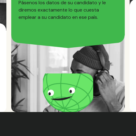
Pásenos los datos de su candidato y le
diremos exactamente lo que cuesta
emplear a su candidato en ese país.