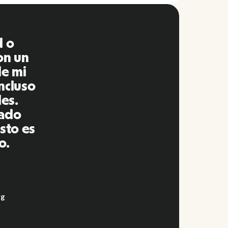
increíble, todo es
ar en comparación con
ado utilizando en el
ueron puntuales y
s de manera más que
la vida súper fácil!
 plataforma, la
ente a mi red.
rategia
@
Aflorítmico