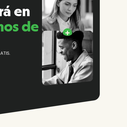
rá en
nos de
ATIS.