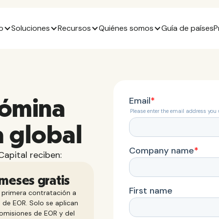
o
Soluciones
Recursos
Quiénes somos
Guía de países
P
nómina
a global
apital reciben:
 meses gratis
 primera contratación a
 de EOR. Solo se aplican
comisiones de EOR y del