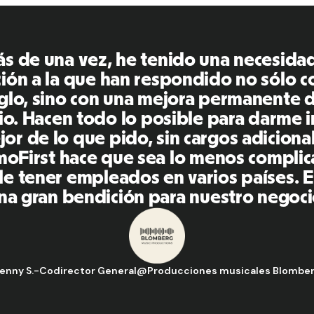
RemoFirst es una plataforma 
muy fácil de usar y fácil de us
otras herramientas que he est
pasado. Inna y el equipo f
respondieron a mis pregunta
oportuna, ¡además de hacernos 
Un gran equipo y una gran
recomendaré encarecidam
Hugo D.
-
Director de Operaciones y Est