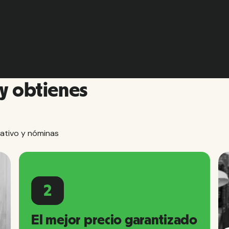
y obtienes
ativo y nóminas
2
El mejor precio garantizado