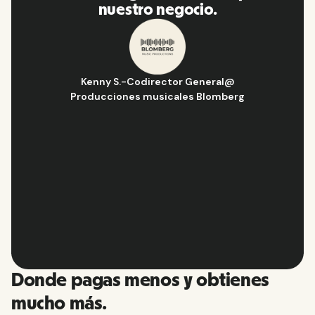
encarecidamente a mi red.
Hugo D.
-
Director de Operaciones y Estrategia
@
Aflorítmico
Slide 2 of 10.
Donde pagas menos y obtienes
mucho más.