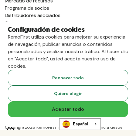
Mercado de recursos
Programa de socios
Distribuidores asociados
Compara
Configuración de cookies
contra Deel
RemoFirst utiliza cookies para mejorar su experiencia
vs. Remoto
de navegación, publicar anuncios o contenidos
vs. Ostra
personalizados y analizar nuestro tráfico. Al hacer clic
vs. Multiplicador
en "Aceptar todo", usted acepta nuestro uso de
cookies.
Rechazar todo
Quiero elegir
Aceptar todo
Español
Copyright
2026
RemoFirst Inc. Creado 💚 a distancia desde
casa.