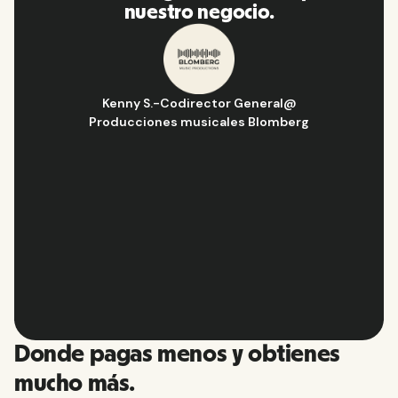
encarecidamente a mi red.
Hugo D.
-
Director de Operaciones y Estrategia
@
Aflorítmico
Slide 2 of 10.
Donde pagas menos y obtienes
mucho más.