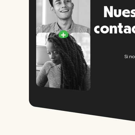
Nues
conta
Si n