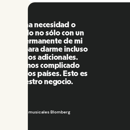
Remo
muy fá
otras
pa
respo
oport
U