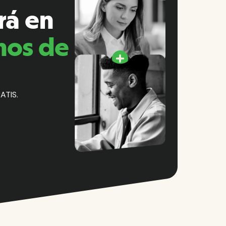
rá en
nos de
ATIS.