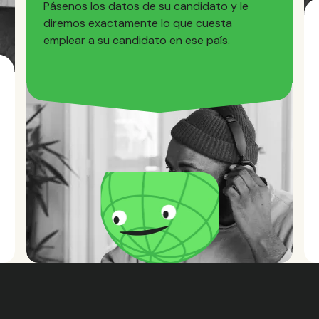
Pásenos los datos de su candidato y le
diremos exactamente lo que cuesta
emplear a su candidato en ese país.