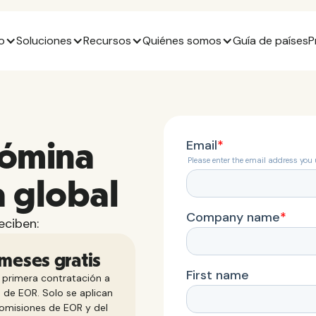
o
Soluciones
Recursos
Quiénes somos
Guía de países
P
nómina
a global
eciben:
 meses gratis
 primera contratación a
 de EOR. Solo se aplican
comisiones de EOR y del