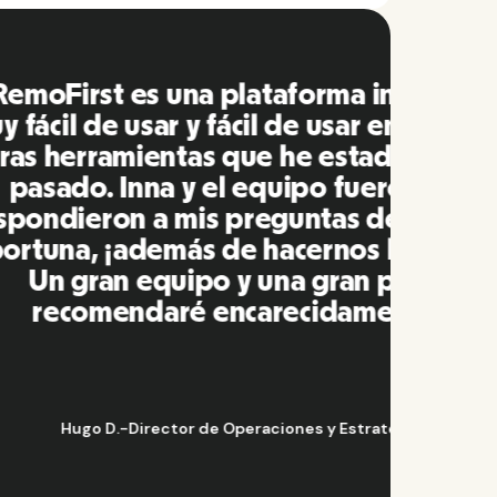
do es
ión con
 en el
s y
ás que
fácil!
la
.