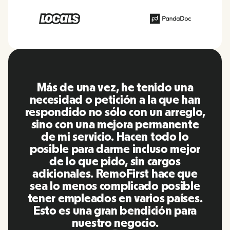
RemoFirst es una plataforma
n
increíble, todo es muy fácil de usar
o,
y fácil de usar en comparación con
e
otras herramientas que he estado
utilizando en el pasado. Inna y el
r
equipo fueron puntuales y
respondieron a mis preguntas de
manera más que oportuna,
e
¡además de hacernos la vida súper
.
fácil! Un gran equipo y una gran
plataforma, la recomendaré
encarecidamente a mi red.