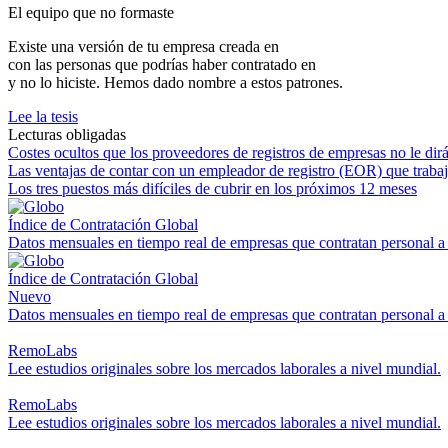
El equipo que no formaste
Existe una versión de tu empresa creada en
con las personas que podrías haber contratado en
y no lo hiciste. Hemos dado nombre a estos patrones.
Lee la tesis
Lecturas obligadas
Costes ocultos que los proveedores de registros de empresas no le dir
Las ventajas de contar con un empleador de registro (EOR) que trabaj
Los tres puestos más difíciles de cubrir en los próximos 12 meses
Índice de Contratación Global
Datos mensuales en tiempo real de empresas que contratan personal a
Índice de Contratación Global
Nuevo
Datos mensuales en tiempo real de empresas que contratan personal a
RemoLabs
Lee estudios originales sobre los mercados laborales a nivel mundial.
RemoLabs
Lee estudios originales sobre los mercados laborales a nivel mundial.