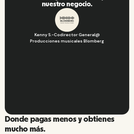
encarecidamente a mi red.
Hugo D.
-
Director de Operaciones y Estrategia
@
Aflorítmico
Slide 2 of 10.
Donde pagas menos y obtienes
mucho más.