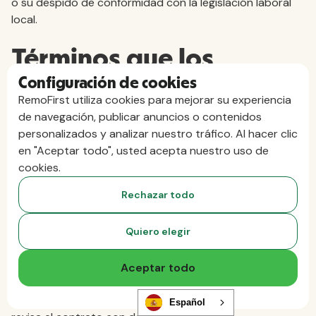
o su despido de conformidad con la legislación laboral
local.
Términos que los
Configuración de cookies
equipos financieros
RemoFirst utiliza cookies para mejorar su experiencia
de navegación, publicar anuncios o contenidos
deben analizar
personalizados y analizar nuestro tráfico. Al hacer clic
en "Aceptar todo", usted acepta nuestro uso de
detenidamente
cookies.
Rechazar todo
Modelos de fijación de precios y
costes totales de personal
Quiero elegir
Las estructuras de precios de los servicios de selección
de personal varían considerablemente de un proveedor
Aceptar todo
a otro, y la diferencia entre la tarifa anunciada y el coste
real de la contratación puede ser considerable si no se
Español