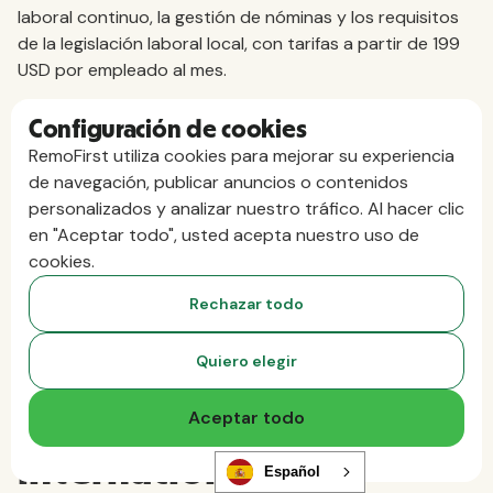
laboral continuo, la gestión de nóminas y los requisitos
de la legislación laboral local, con tarifas a partir de 199
USD por empleado al mes.
Solicita una demostración
para descubrir cómo
Configuración de cookies
RemoFirst puede ayudarte a contratar personal en todo
RemoFirst utiliza cookies para mejorar su experiencia
el mundo.
de navegación, publicar anuncios o contenidos
personalizados y analizar nuestro tráfico. Al hacer clic
en "Aceptar todo", usted acepta nuestro uso de
Preguntas frecuentes
cookies.
sobre el cumplimiento
Rechazar todo
normativo en la
Quiero elegir
contratación
Aceptar todo
internacional
Español