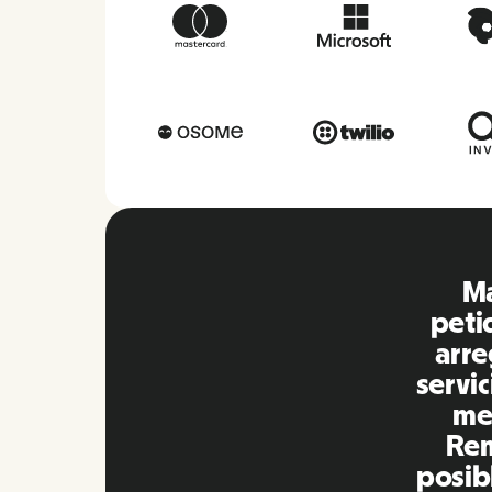
Má
peti
arre
servi
mej
Rem
posib