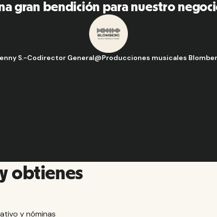
na gran bendición para nuestro negoci
enny S.
-
Codirector General
@
Producciones musicales Blombe
y obtienes
ativo y nóminas