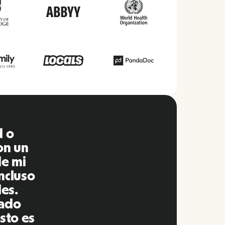
d o
on un
de mi
ncluso
les.
cado
sto es