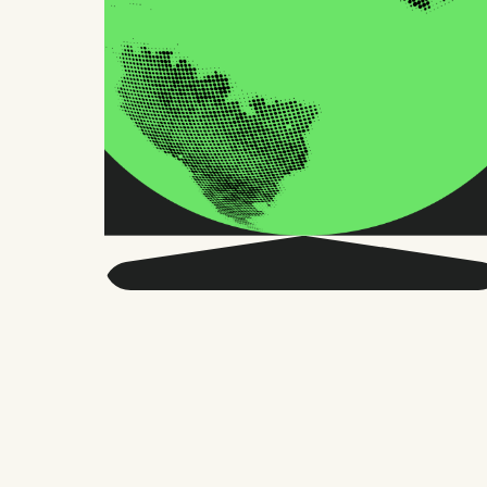
Obtenga más
información sobre RRHH
globales y el futuro del
trabajo.
Dos veces al mes, enviamos consejos y
estudios precisos en los que confían