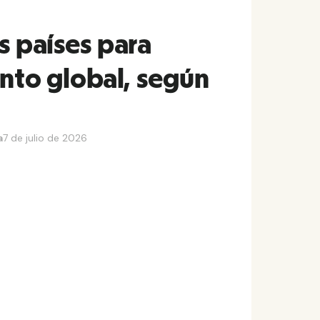
s países para
ento global, según
a
7 de julio de 2026