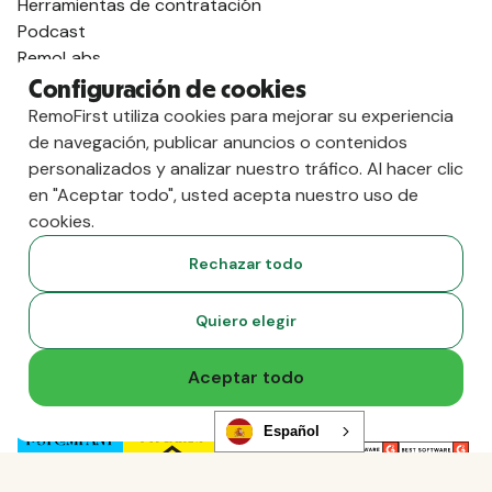
Herramientas de contratación
Podcast
RemoLabs
Glosario mundial
Configuración de cookies
Estado de la contratación global
RemoFirst utiliza cookies para mejorar su experiencia
Preguntas frecuentes
de navegación, publicar anuncios o contenidos
Socios
personalizados y analizar nuestro tráfico. Al hacer clic
Mercado de talentos
en "Aceptar todo", usted acepta nuestro uso de
Mercado de recursos
cookies.
Programa de socios
Rechazar todo
Distribuidores asociados
Compara
Quiero elegir
contra Deel
vs. Remoto
Aceptar todo
vs. Ostra
vs. Multiplicador
Español