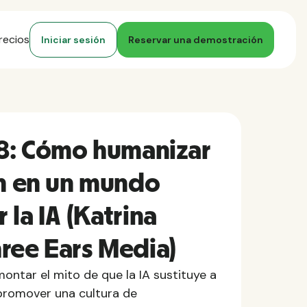
recios
Iniciar sesión
Reservar una demostración
28: Cómo humanizar
ón en un mundo
la IA (Katrina
ree Ears Media)
ntar el mito de que la IA sustituye a
, promover una cultura de