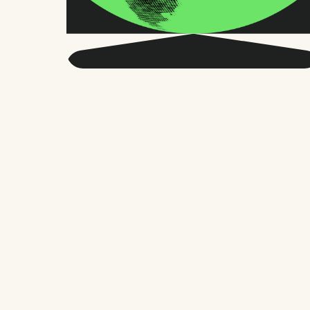
Obtenga más
información sobre RRHH
globales y el futuro del
trabajo.
Dos veces al mes, enviamos consejos y
estudios precisos en los que confían
miles de responsables de RR. HH.,
fundadores y gestores de personal. Sin
rodeos, solo lo que importa.