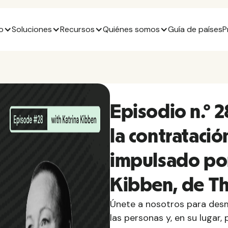
o
Soluciones
Recursos
Quiénes somos
Guía de países
P
Episodio n.º 
la contrataci
impulsado por 
Kibben, de Th
Únete a nosotros para desmo
las personas y, en su lugar