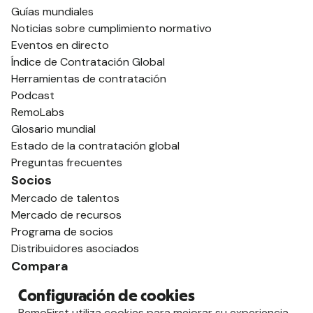
Guías mundiales
Noticias sobre cumplimiento normativo
Eventos en directo
Índice de Contratación Global
Herramientas de contratación
Podcast
RemoLabs
Glosario mundial
Estado de la contratación global
Preguntas frecuentes
Socios
Mercado de talentos
Mercado de recursos
Programa de socios
Distribuidores asociados
Compara
contra Deel
Configuración de cookies
vs. Remoto
RemoFirst utiliza cookies para mejorar su experiencia