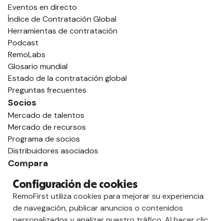
Eventos en directo
Índice de Contratación Global
Herramientas de contratación
Podcast
RemoLabs
Glosario mundial
Estado de la contratación global
Preguntas frecuentes
Socios
Mercado de talentos
Mercado de recursos
Programa de socios
Distribuidores asociados
Compara
contra Deel
Configuración de cookies
vs. Remoto
RemoFirst utiliza cookies para mejorar su experiencia
vs. Ostra
de navegación, publicar anuncios o contenidos
vs. Multiplicador
personalizados y analizar nuestro tráfico. Al hacer clic