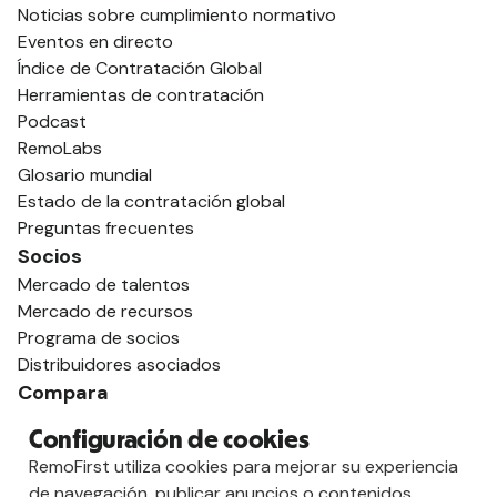
Noticias sobre cumplimiento normativo
Eventos en directo
Índice de Contratación Global
Herramientas de contratación
Podcast
RemoLabs
Glosario mundial
Estado de la contratación global
Preguntas frecuentes
Socios
Mercado de talentos
Mercado de recursos
Programa de socios
Distribuidores asociados
Compara
contra Deel
Configuración de cookies
vs. Remoto
RemoFirst utiliza cookies para mejorar su experiencia
vs. Ostra
de navegación, publicar anuncios o contenidos